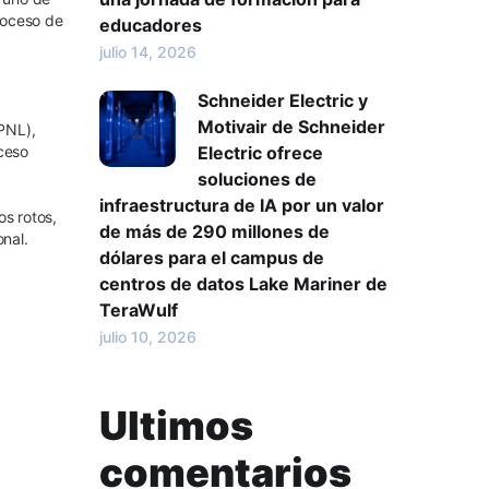
proceso de
educadores
julio 14, 2026
Schneider Electric y
Motivair de Schneider
PNL),
Electric ofrece
oceso
soluciones de
infraestructura de IA por un valor
s rotos,
de más de 290 millones de
onal.
dólares para el campus de
centros de datos Lake Mariner de
TeraWulf
julio 10, 2026
Ultimos
comentarios