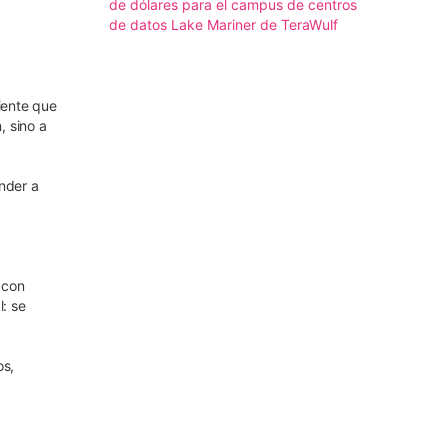
de dólares para el campus de centros
de datos Lake Mariner de TeraWulf
iente que
, sino a
ender a
 con
l: se
os,