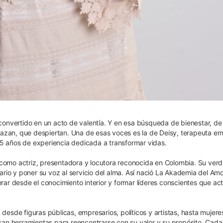
onvertido en un acto de valentía. Y en esa búsqueda de bienestar, de
azan, que despiertan. Una de esas voces es la de Deisy, terapeuta em
25 años de experiencia dedicada a transformar vidas.
 como actriz, presentadora y locutora reconocida en Colombia. Su ver
io y poner su voz al servicio del alma. Así nació La Akademia del Amo
r desde el conocimiento interior y formar líderes conscientes que ac
sde figuras públicas, empresarios, políticos y artistas, hasta mujere
an herramientas para reencontrarse con su valor y su propósito. Cada