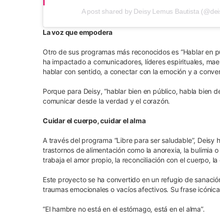
A post shared by Deisy Lemus Bautista (@dei
La voz que empodera
Otro de sus programas más reconocidos es “Hablar en pú
ha impactado a comunicadores, líderes espirituales, maest
hablar con sentido, a conectar con la emoción y a conve
Porque para Deisy, “hablar bien en público, habla bien d
comunicar desde la verdad y el corazón.
Cuidar el cuerpo, cuidar el alma
A través del programa “Libre para ser saludable”, Deis
trastornos de alimentación como la anorexia, la bulimia o e
trabaja el amor propio, la reconciliación con el cuerpo, la
Este proyecto se ha convertido en un refugio de sanaci
traumas emocionales o vacíos afectivos. Su frase icónica
“El hambre no está en el estómago, está en el alma”.