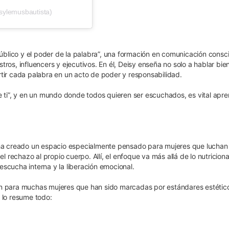
sylemusbautista)
blico y el poder de la palabra”, una formación en comunicación consc
ros, influencers y ejecutivos. En él, Deisy enseña no solo a hablar bien
rtir cada palabra en un acto de poder y responsabilidad.
e ti”, y en un mundo donde todos quieren ser escuchados, es vital apr
y ha creado un espacio especialmente pensado para mujeres que luchan
l rechazo al propio cuerpo. Allí, el enfoque va más allá de lo nutriciona
 escucha interna y la liberación emocional.
ón para muchas mujeres que han sido marcadas por estándares estétic
 lo resume todo: