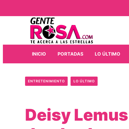
INICIO
PORTADAS
LO ÚLTIMO
ENTRETENIMIENTO
LO ÚLTIMO
Deisy Lemus: