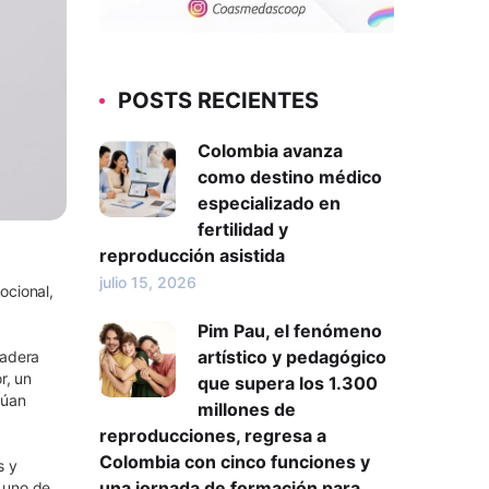
POSTS RECIENTES
Colombia avanza
como destino médico
especializado en
fertilidad y
reproducción asistida
julio 15, 2026
ocional,
Pim Pau, el fenómeno
artístico y pedagógico
dadera
r, un
que supera los 1.300
túan
millones de
reproducciones, regresa a
Colombia con cinco funciones y
s y
una jornada de formación para
 uno de