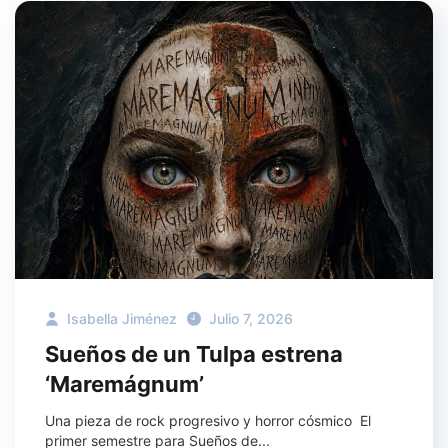
Isabella Jiménez
Julio 7, 2026
Sueños de un Tulpa estrena
‘Maremágnum’
Una pieza de rock progresivo y horror cósmico El
primer semestre para Sueños de...