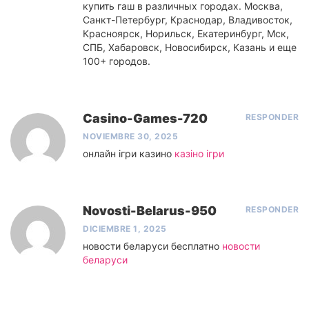
купить гаш в различных городах. Москва,
Санкт-Петербург, Краснодар, Владивосток,
Красноярск, Норильск, Екатеринбург, Мск,
СПБ, Хабаровск, Новосибирск, Казань и еще
100+ городов.
Casino-Games-720
RESPONDER
NOVIEMBRE 30, 2025
онлайн ігри казино
казіно ігри
Novosti-Belarus-950
RESPONDER
DICIEMBRE 1, 2025
новости беларуси бесплатно
новости
беларуси