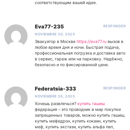
соответствующим вашей идее.
Eva77-235
RESPONDER
NOVIEMBRE 30, 2025
Эвакуатор в Москве
https://eva77.ru
вызов в
любое время дня и ночи. Быстрая подача,
профессиональная погрузка и доставка авто
в сервис, гараж или на парковку. Надёжно,
безопасно и по фиксированной цене.
Federatsia-333
RESPONDER
NOVIEMBRE 30, 2025
Хочешь развлечься?
купить гашиш
федерация – это проводник в мир покупки
запрещенных товаров, можно купить гашиш,
купить мефедрон, купить кокаин, купить
меф, купить экстази, купить альфа пвп,