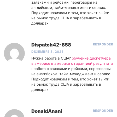
заявками и рейсами, переговоры на
английском, тайм-менеджмент и сервис.
Подходит новичкам и тем, кто хочет выйти
на рынок труда США и зарабатывать в
долларах.
Dispatch42-858
RESPONDER
DICIEMBRE 8, 2025
Нужна работа в США?
обучение диспетчера
в америке в америке с гарантией результата
: работа с заявками и рейсами, переговоры
на английском, тайм-менеджмент и сервис.
Подходит новичкам и тем, кто хочет выйти
на рынок труда США и зарабатывать в
долларах.
DonaldAnani
RESPONDER