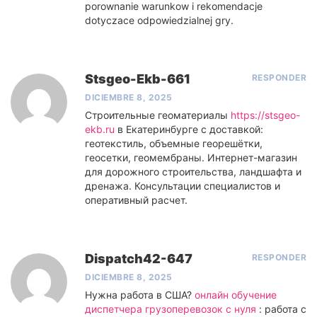
porownanie warunkow i rekomendacje
dotyczace odpowiedzialnej gry.
Stsgeo-Ekb-661
RESPONDER
DICIEMBRE 8, 2025
Строительные геоматериалы
https://stsgeo-
ekb.ru
в Екатеринбурге с доставкой:
геотекстиль, объемные георешётки,
геосетки, геомембраны. Интернет-магазин
для дорожного строительства, ландшафта и
дренажа. Консультации специалистов и
оперативный расчет.
Dispatch42-647
RESPONDER
DICIEMBRE 8, 2025
Нужна работа в США?
онлайн обучение
диспетчера грузоперевозок с нуля
: работа с