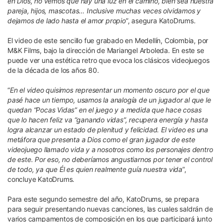
en Dios, no vemos que hay una luz en el camino, bien sea nuestra
pareja, hijos, mascotas… Inclusive muchas veces olvidamos y
dejamos de lado hasta el amor propio
”, asegura KatoDrums.
El video de este sencillo fue grabado en Medellín, Colombia, por
M&K Films, bajo la dirección de Mariangel Arboleda. En este se
puede ver una estética retro que evoca los clásicos videojuegos
de la década de los años 80.
“
En el video quisimos representar un momento oscuro por el que
pasé hace un tiempo, usamos la analogía de un jugador al que le
quedan “Pocas Vidas” en el juego y a medida que hace cosas
que lo hacen feliz va “ganando vidas”, recupera energía y hasta
logra alcanzar un estado de plenitud y felicidad. El video es una
metáfora que presenta a Dios como el gran jugador de este
videojuego llamado vida y a nosotros como los personajes dentro
de este. Por eso, no deberíamos angustiarnos por tener el control
de todo, ya que Él es quien realmente guía nuestra vida
”,
concluye KatoDrums.
Para este segundo semestre del año, KatoDrums, se prepara
para seguir presentando nuevas canciones, las cuales saldrán de
varios campamentos de composición en los que participará junto