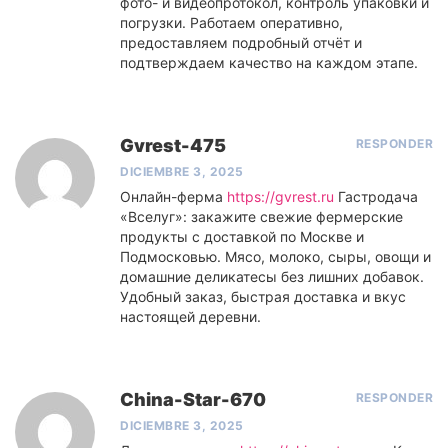
фото- и видеопротокол, контроль упаковки и
погрузки. Работаем оперативно,
предоставляем подробный отчёт и
подтверждаем качество на каждом этапе.
Gvrest-475
RESPONDER
DICIEMBRE 3, 2025
Онлайн-ферма
https://gvrest.ru
Гастродача
«Вселуг»: закажите свежие фермерские
продукты с доставкой по Москве и
Подмосковью. Мясо, молоко, сыры, овощи и
домашние деликатесы без лишних добавок.
Удобный заказ, быстрая доставка и вкус
настоящей деревни.
China-Star-670
RESPONDER
DICIEMBRE 3, 2025