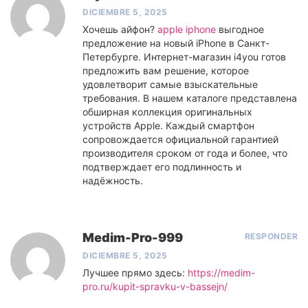
DICIEMBRE 5, 2025
Хочешь айфон?
apple iphone
выгодное
предложение на новый iPhone в Санкт-
Петербурге. Интернет-магазин i4you готов
предложить вам решение, которое
удовлетворит самые взыскательные
требования. В нашем каталоге представлена
обширная коллекция оригинальных
устройств Apple. Каждый смартфон
сопровождается официальной гарантией
производителя сроком от года и более, что
подтверждает его подлинность и
надёжность.
Medim-Pro-999
RESPONDER
DICIEMBRE 5, 2025
Лучшее прямо здесь:
https://medim-
pro.ru/kupit-spravku-v-bassejn/