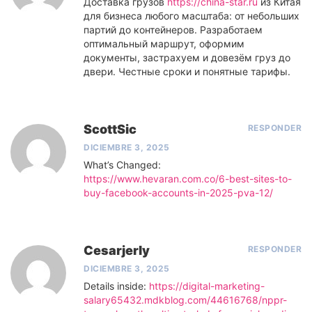
Доставка грузов
https://china-star.ru
из Китая
для бизнеса любого масштаба: от небольших
партий до контейнеров. Разработаем
оптимальный маршрут, оформим
документы, застрахуем и довезём груз до
двери. Честные сроки и понятные тарифы.
ScottSic
RESPONDER
DICIEMBRE 3, 2025
What’s Changed:
https://www.hevaran.com.co/6-best-sites-to-
buy-facebook-accounts-in-2025-pva-12/
Cesarjerly
RESPONDER
DICIEMBRE 3, 2025
Details inside:
https://digital-marketing-
salary65432.mdkblog.com/44616768/nppr-