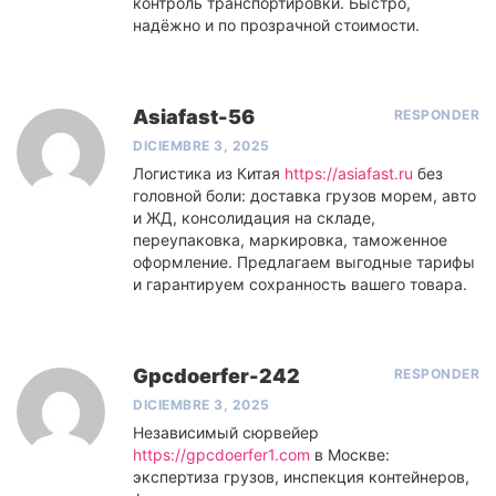
контроль транспортировки. Быстро,
надёжно и по прозрачной стоимости.
Asiafast-56
RESPONDER
DICIEMBRE 3, 2025
Логистика из Китая
https://asiafast.ru
без
головной боли: доставка грузов морем, авто
и ЖД, консолидация на складе,
переупаковка, маркировка, таможенное
оформление. Предлагаем выгодные тарифы
и гарантируем сохранность вашего товара.
Gpcdoerfer-242
RESPONDER
DICIEMBRE 3, 2025
Независимый сюрвейер
https://gpcdoerfer1.com
в Москве:
экспертиза грузов, инспекция контейнеров,