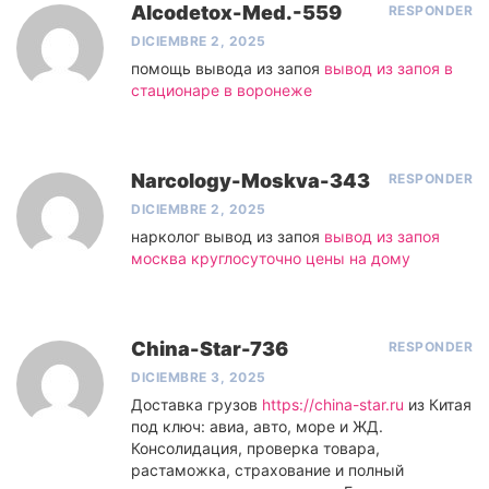
Alcodetox-Med.-559
RESPONDER
DICIEMBRE 2, 2025
помощь вывода из запоя
вывод из запоя в
стационаре в воронеже
Narcology-Moskva-343
RESPONDER
DICIEMBRE 2, 2025
нарколог вывод из запоя
вывод из запоя
москва круглосуточно цены на дому
China-Star-736
RESPONDER
DICIEMBRE 3, 2025
Доставка грузов
https://china-star.ru
из Китая
под ключ: авиа, авто, море и ЖД.
Консолидация, проверка товара,
растаможка, страхование и полный