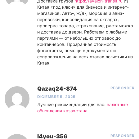
Доставка грузов
https://avalon-transit.ru
из
Китая «под ключ» для бизнеса и интернет-
магазинов. Авто-, ж/д-, морские и авиа-
перевозки, консолидация на складах,
проверка товара, страхование, растаможка
и доставка до двери. Работаем с любыми
партиями — от небольших отправок до
контейнеров. Прозрачная стоимость,
фотоотчёты, помощь в документах и
сопровождение на всех этапах логистики из
Китая.
Qazaq24-874
RESPONDER
DICIEMBRE 5, 2025
Лучшие рекомендации для вас:
валютные
обновления казахстана
I4you-356
RESPONDER