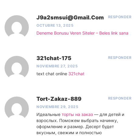
J9a2smsui@gmail.com
RESPONDER
OCTUBRE 13, 2025
Deneme Bonusu Veren Siteler – Beles link sana
321chat-175
RESPONDER
NOVIEMBRE 27, 2025
text chat online
321chat
Tort-Zakaz-889
RESPONDER
NOVIEMBRE 29, 2025
Идеальные
торты на заказ
— для детей и
взрослых. Поможем выбрать начинку,
оформление и размер. Десерт будет
вкусным, свежим и полностью