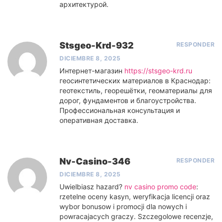
архитектурой.
Stsgeo-Krd-932
RESPONDER
DICIEMBRE 8, 2025
Интернет-магазин
https://stsgeo-krd.ru
геосинтетических материалов в Краснодар:
геотекстиль, георешётки, геоматериалы для
дорог, фундаментов и благоустройства.
Профессиональная консультация и
оперативная доставка.
Nv-Casino-346
RESPONDER
DICIEMBRE 8, 2025
Uwielbiasz hazard?
nv casino promo code
:
rzetelne oceny kasyn, weryfikacja licencji oraz
wybor bonusow i promocji dla nowych i
powracajacych graczy. Szczegolowe recenzje,