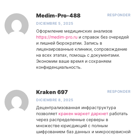
Medim-Pro-488
RESPONDER
DICIEMBRE 5, 2025
Оформление медицинских анализов
https://medim-pro.ru
и справок без очередей
и лишней бюрократии. Запись в
лицензированные клиники, сопровождение
на всех этапах, помощь с документами.
Экономим ваше время и сохраняем
конфиденциальность.
Kraken 697
RESPONDER
DICIEMBRE 8, 2025
Децентрализованная инфраструктура
позволяет
кракен маркет даркнет
работать
через распределенные серверы в
множестве юрисдикций с полным
шифрованием баз данных и микросервисной