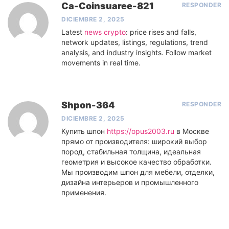
Ca-Coinsuaree-821
RESPONDER
DICIEMBRE 2, 2025
Latest
news crypto
: price rises and falls,
network updates, listings, regulations, trend
analysis, and industry insights. Follow market
movements in real time.
Shpon-364
RESPONDER
DICIEMBRE 2, 2025
Купить шпон
https://opus2003.ru
в Москве
прямо от производителя: широкий выбор
пород, стабильная толщина, идеальная
геометрия и высокое качество обработки.
Мы производим шпон для мебели, отделки,
дизайна интерьеров и промышленного
применения.