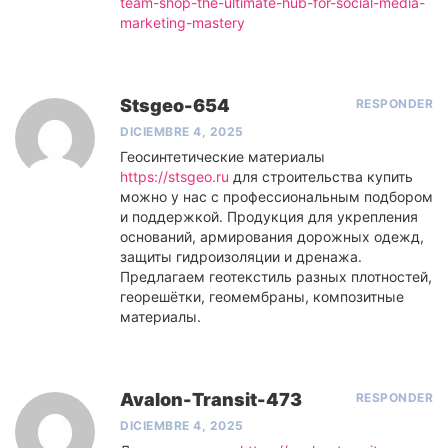
team-shop-the-ultimate-hub-for-social-media-
marketing-mastery
Stsgeo-654
RESPONDER
DICIEMBRE 4, 2025
Геосинтетические материалы
https://stsgeo.ru
для строительства купить
можно у нас с профессиональным подбором
и поддержкой. Продукция для укрепления
оснований, армирования дорожных одежд,
защиты гидроизоляции и дренажа.
Предлагаем геотекстиль разных плотностей,
георешётки, геомембраны, композитные
материалы.
Avalon-Transit-473
RESPONDER
DICIEMBRE 4, 2025