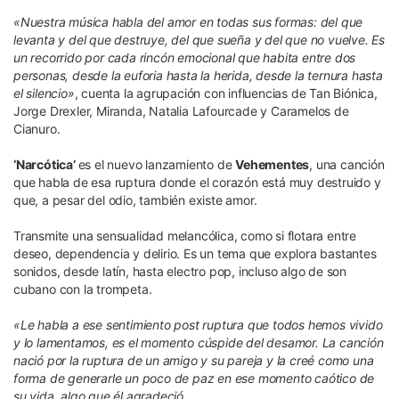
«Nuestra música habla del amor en todas sus formas: del que
levanta y del que destruye, del que sueña y del que no vuelve. Es
un recorrido por cada rincón emocional que habita entre dos
personas, desde la euforia hasta la herida, desde la ternura hasta
el silencio»
, cuenta la agrupación con influencias de Tan Biónica,
Jorge Drexler, Miranda, Natalia Lafourcade y Caramelos de
Cianuro.
‘Narcótica’
es el nuevo lanzamiento de
Vehementes
, una canción
que habla de esa ruptura donde el corazón está muy destruido y
que, a pesar del odio, también existe amor.
Transmite una sensualidad melancólica, como si flotara entre
deseo, dependencia y delirio. Es un tema que explora bastantes
sonidos, desde latín, hasta electro pop, incluso algo de son
cubano con la trompeta.
«Le habla a ese sentimiento post ruptura que todos hemos vivido
y lo lamentamos, es el momento cúspide del desamor. La canción
nació por la ruptura de un amigo y su pareja y la creé como una
forma de generarle un poco de paz en ese momento caótico de
su vida, algo que él agradeció.