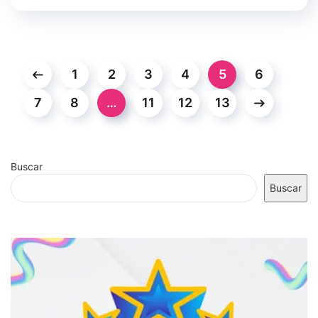
1
2
3
4
5
6
7
8
…
11
12
13
Buscar
Buscar