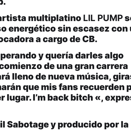
p.
artista multiplatino
LIL PUMP
s
so energético sin escasez con
ocadora a cargo de CB.
perando y quería darles algo
l comienzo de una gran carrera
ará lleno de nueva música, gira
arán que mis fans recuerden 
 lugar. I’m back bitch «, expr
Lil Sabotage y producido por la