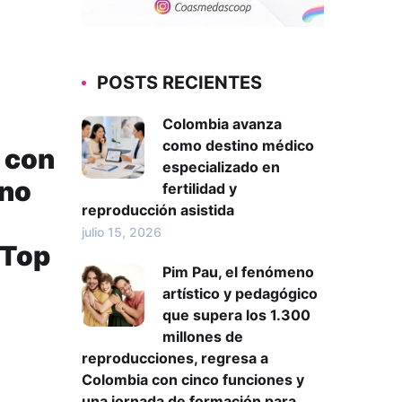
POSTS RECIENTES
Colombia avanza
como destino médico
 con
especializado en
ino
fertilidad y
reproducción asistida
julio 15, 2026
 Top
Pim Pau, el fenómeno
artístico y pedagógico
que supera los 1.300
millones de
reproducciones, regresa a
Colombia con cinco funciones y
una jornada de formación para