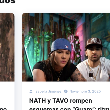
Isabella Jiménez
Noviembre 3, 2025
NATH y TAVO rompen
imo
esquemas con “Guaro”: ritm