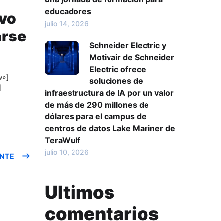
educadores
evo
julio 14, 2026
arse
Schneider Electric y
Motivair de Schneider
Electric ofrece
w»]
soluciones de
]
infraestructura de IA por un valor
de más de 290 millones de
dólares para el campus de
centros de datos Lake Mariner de
TeraWulf
julio 10, 2026
ENTE
Ultimos
comentarios