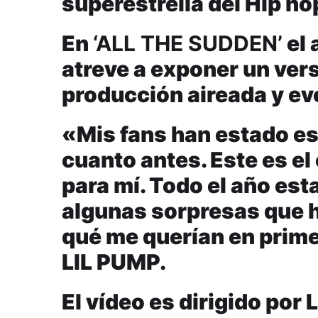
superestrella del Hip ho
En
‘ALL THE SUDDEN’
el 
atreve a exponer un ver
producción aireada y ev
«Mis fans han estado es
cuanto antes. Este es e
para mí. Todo el año est
algunas sorpresas que h
qué me querían en primer
LIL PUMP.
El vídeo es dirigido por 