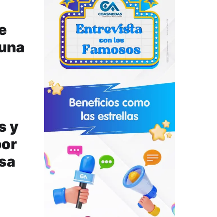
e
 una
s y
por
esa