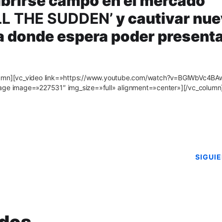
brirse campo en el mercado
LL THE SUDDEN’
y cautivar nu
a donde espera poder present
olumn][vc_video link=»https://www.youtube.com/watch?v=BGlWbVc4BA
mage image=»227531″ img_size=»full» alignment=»center»][/vc_column
SIGUI
ados