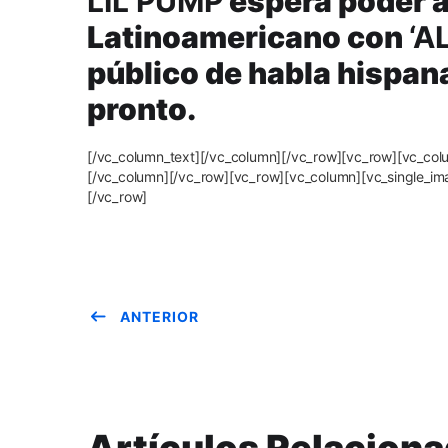
LIL PUMP
espera poder a
Latinoamericano con
‘A
público de habla hispan
pronto.
[/vc_column_text][/vc_column][/vc_row][vc_row][vc_c
[/vc_column][/vc_row][vc_row][vc_column][vc_single_i
[/vc_row]
ANTERIOR
Artículos Relacion