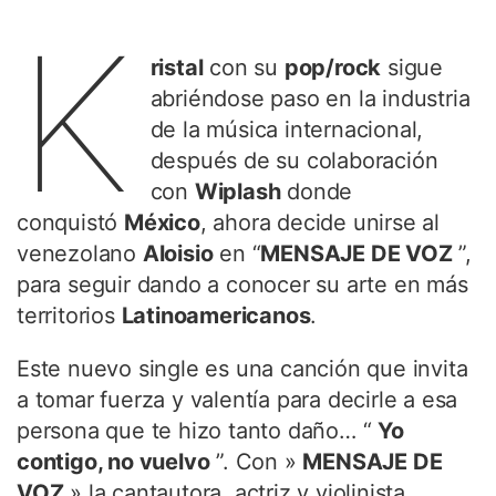
K
ristal
con su
pop/rock
sigue
abriéndose paso en la industria
de la música internacional,
después de su colaboración
con
Wiplash
donde
conquistó
México
, ahora decide unirse al
venezolano
Aloisio
en “
MENSAJE DE VOZ
”,
para seguir dando a conocer su arte en más
territorios
Latinoamericanos
.
Este nuevo single es una canción que invita
a tomar fuerza y ​​valentía para decirle a esa
persona que te hizo tanto daño… “
Yo
contigo, no vuelvo
”. Con »
MENSAJE DE
VOZ
» la cantautora, actriz y violinista