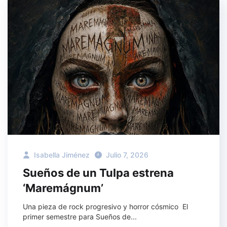
Isabella Jiménez
Julio 7, 2026
Sueños de un Tulpa estrena
‘Maremágnum’
Una pieza de rock progresivo y horror cósmico El
primer semestre para Sueños de...