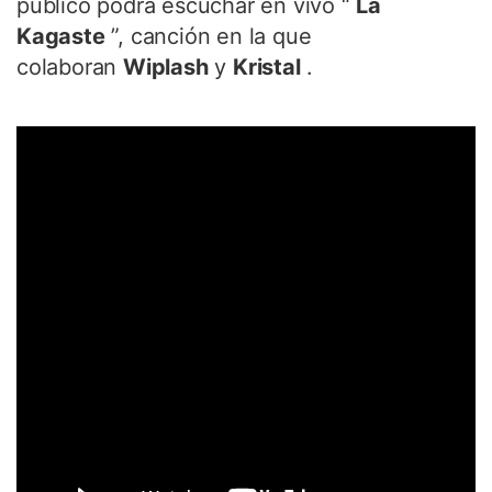
público podrá escuchar en vivo “
La
Kagaste
”, canción en la que
colaboran
Wiplash
y
Kristal
.