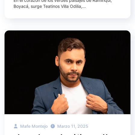
En el corazón de los verdes paisajes de Ramiriquí,
Boyacá, surge Teatinos Villa Odilia,...
Mafe Montejo
Marzo 11, 2025