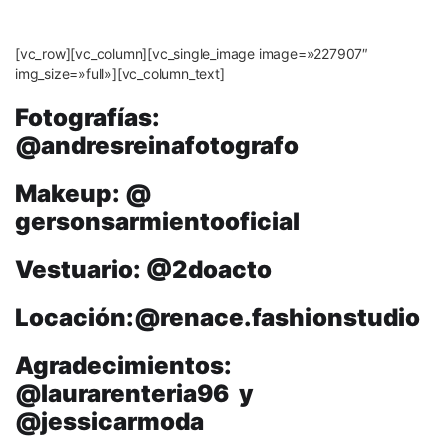
[vc_row][vc_column][vc_single_image image=»227907″
img_size=»full»][vc_column_text]
Fotografías:
@andresreinafotografo
Makeup: @
gersonsarmientooficial
Vestuario: @2doacto
Locación:@renace.
fashionstudio
Agradecimientos:
@laurarenteria96 y
@jessicarmoda