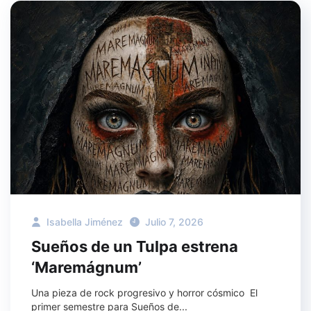
Isabella Jiménez
Julio 7, 2026
Sueños de un Tulpa estrena
‘Maremágnum’
Una pieza de rock progresivo y horror cósmico El
primer semestre para Sueños de...