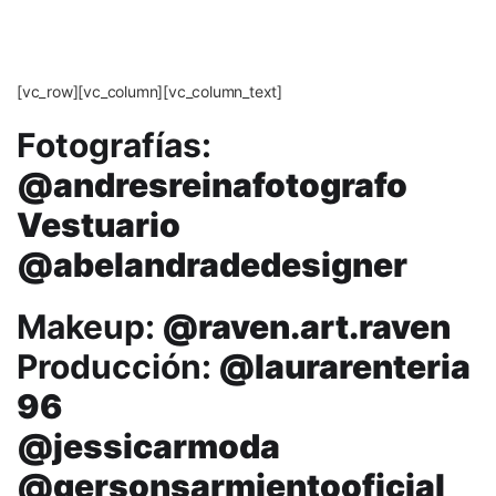
[vc_row][vc_column][vc_column_text]
Fotografías:
@andresreinafotografo
Vestuario
@abelandradedesigner
Makeup:
@raven.art.raven
Producción:
@laurarenteria
96
@jessicarmoda
@gersonsarmientooficial