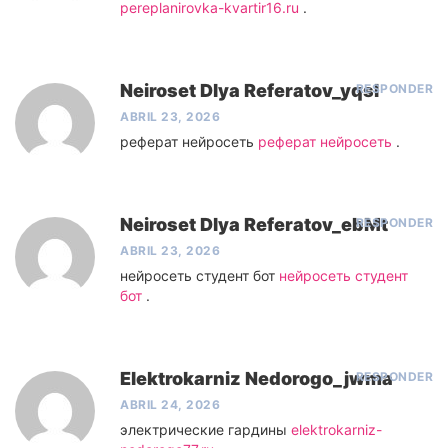
pereplanirovka-kvartir16.ru
.
Neiroset Dlya Referatov_yqsl
RESPONDER
ABRIL 23, 2026
реферат нейросеть
реферат нейросеть
.
Neiroset Dlya Referatov_ebMt
RESPONDER
ABRIL 23, 2026
нейросеть студент бот
нейросеть студент
бот
.
Elektrokarniz Nedorogo_jwma
RESPONDER
ABRIL 24, 2026
электрические гардины
elektrokarniz-