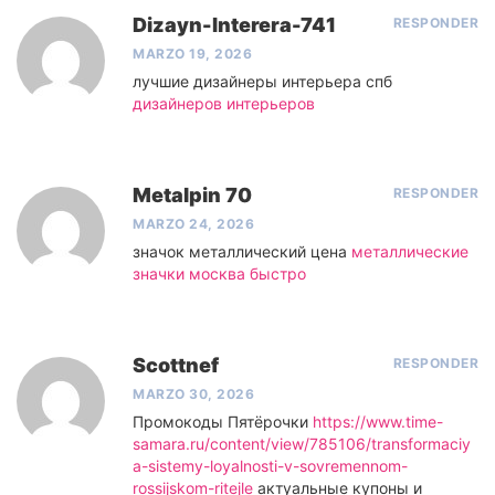
Dizayn-Interera-741
RESPONDER
MARZO 19, 2026
лучшие дизайнеры интерьера спб
дизайнеров интерьеров
Metalpin 70
RESPONDER
MARZO 24, 2026
значок металлический цена
металлические
значки москва быстро
Scottnef
RESPONDER
MARZO 30, 2026
Промокоды Пятёрочки
https://www.time-
samara.ru/content/view/785106/transformaciy
a-sistemy-loyalnosti-v-sovremennom-
rossijskom-ritejle
актуальные купоны и