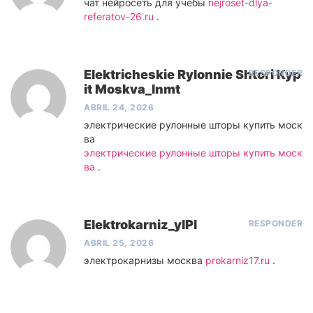
чат нейросеть для учебы
nejroset-dlya-
referatov-26.ru
.
Elektricheskie Rylonnie Shtori Kyp
RESPONDER
It Moskva_lnmt
ABRIL 24, 2026
электрические рулонные шторы купить моск
ва
электрические рулонные шторы купить моск
ва
.
Elektrokarniz_ylPl
RESPONDER
ABRIL 25, 2026
электрокарнизы москва
prokarniz17.ru
.