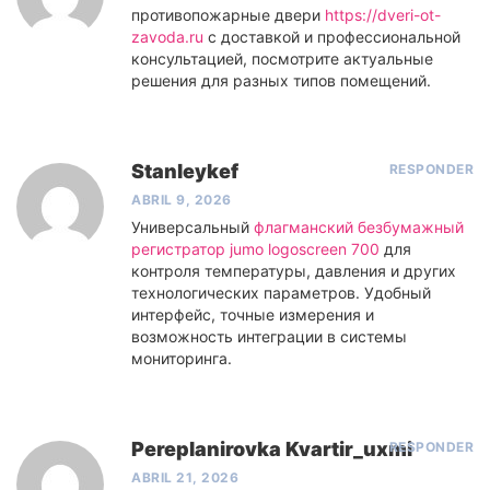
противопожарные двери
https://dveri-ot-
zavoda.ru
с доставкой и профессиональной
консультацией, посмотрите актуальные
решения для разных типов помещений.
Stanleykef
RESPONDER
ABRIL 9, 2026
Универсальный
флагманский безбумажный
регистратор jumo logoscreen 700
для
контроля температуры, давления и других
технологических параметров. Удобный
интерфейс, точные измерения и
возможность интеграции в системы
мониторинга.
Pereplanirovka Kvartir_uxmi
RESPONDER
ABRIL 21, 2026