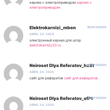
карниз с электроприводом
карниз с
электроприводом
.
Elektrokarnizi_mben
RESPONDER
ABRIL 24, 2026
электронный карниз для штор
elektrokarnizy33.ru
.
Neiroset Dlya Referatov_hzSt
RESPONDER
ABRIL 24, 2026
сайт для рефератов
сайт для рефератов
.
Neiroset Dlya Referatov_ofPt
RESPONDER
ABRIL 24, 2026