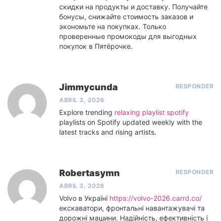
скидки на продукты и доставку. Получайте
бонусы, снижайте стоимость заказов и
экономьте на покупках. Только
проверенные промокоды для выгодных
покупок в Пятёрочке.
Jimmycunda
RESPONDER
ABRIL 3, 2026
Explore trending
relaxing playlist spotify
playlists on Spotify updated weekly with the
latest tracks and rising artists.
Robertasymn
RESPONDER
ABRIL 3, 2026
Volvo в Україні
https://volvo-2026.carrd.co/
екскаватори, фронтальні навантажувачі та
дорожні машини. Надійність, ефективність і