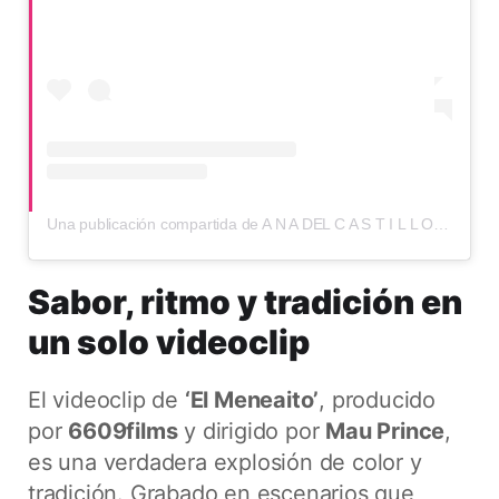
Una publicación compartida de A N A DEL C A S T I L L O (@anadelcastilloj)
Sabor, ritmo y tradición en
un solo videoclip
El videoclip de
‘El Meneaito’
, producido
por
6609films
y dirigido por
Mau Prince
,
es una verdadera explosión de color y
tradición. Grabado en escenarios que