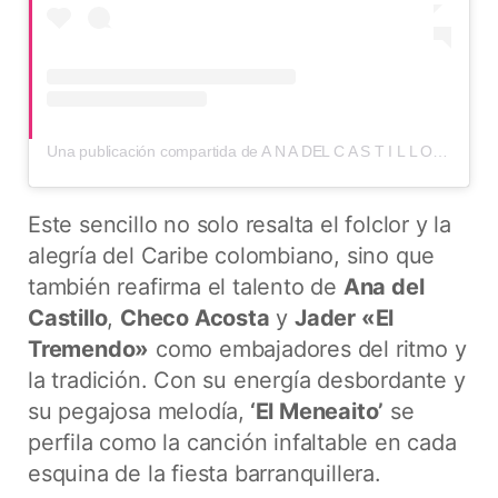
Una publicación compartida de A N A DEL C A S T I L L O (@anadelcastilloj)
Este sencillo no solo resalta el folclor y la
alegría del Caribe colombiano, sino que
también reafirma el talento de
Ana del
Castillo
,
Checo Acosta
y
Jader «El
Tremendo»
como embajadores del ritmo y
la tradición. Con su energía desbordante y
su pegajosa melodía,
‘El Meneaito’
se
perfila como la canción infaltable en cada
esquina de la fiesta barranquillera.