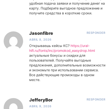
удобная подача заявки и получение денег на
карту. Подберите выгодное предложение и
получите средства в короткие сроки.
Jasonfibre
RESPONDER
ABRIL 8, 2026
Открываешь кейсы KC?
https://ural-
hifi.ru/fonts/inc/promokod_easydrop.html
актуальные бонусы и скидки для
пользователей. Получайте выгодные
предложения, дополнительные возможности
и экономьте при использовании сервиса.
Все действующие промокоды в одном
месте.
JefferyBor
RESPONDER
ABRIL 9, 2026