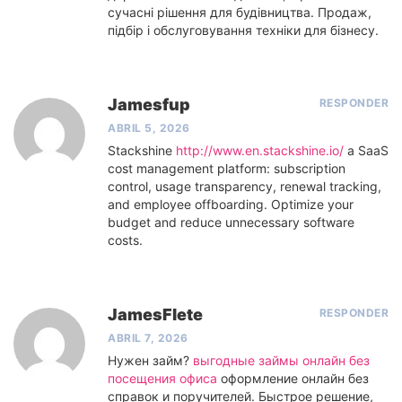
сучасні рішення для будівництва. Продаж,
підбір і обслуговування техніки для бізнесу.
Jamesfup
RESPONDER
ABRIL 5, 2026
Stackshine
http://www.en.stackshine.io/
a SaaS
cost management platform: subscription
control, usage transparency, renewal tracking,
and employee offboarding. Optimize your
budget and reduce unnecessary software
costs.
JamesFlete
RESPONDER
ABRIL 7, 2026
Нужен займ?
выгодные займы онлайн без
посещения офиса
оформление онлайн без
справок и поручителей. Быстрое решение,