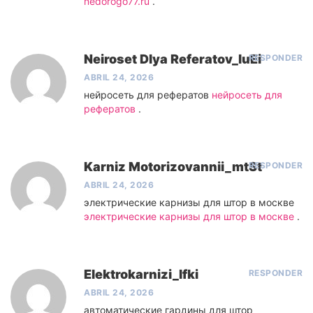
nedorogo77.ru
.
Neiroset Dlya Referatov_luEi
RESPONDER
ABRIL 24, 2026
нейросеть для рефератов
нейросеть для
рефератов
.
Karniz Motorizovannii_mtSt
RESPONDER
ABRIL 24, 2026
электрические карнизы для штор в москве
электрические карнизы для штор в москве
.
Elektrokarnizi_lfki
RESPONDER
ABRIL 24, 2026
автоматические гардины для штор