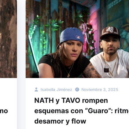
Isabella Jiménez
Noviembre 3, 2025
NATH y TAVO rompen
imo
esquemas con “Guaro”: ritm
desamor y flow