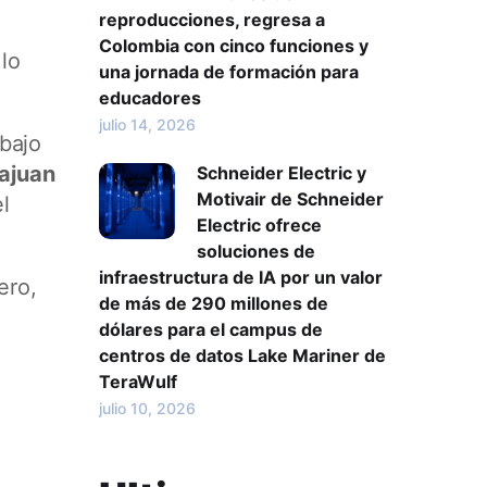
reproducciones, regresa a
Colombia con cinco funciones y
lo
una jornada de formación para
educadores
julio 14, 2026
 bajo
ajuan
Schneider Electric y
Motivair de Schneider
l
Electric ofrece
soluciones de
infraestructura de IA por un valor
ero,
de más de 290 millones de
dólares para el campus de
centros de datos Lake Mariner de
TeraWulf
julio 10, 2026