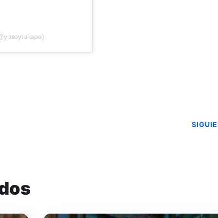
(@yosoytukapo)
SIGUI
ados