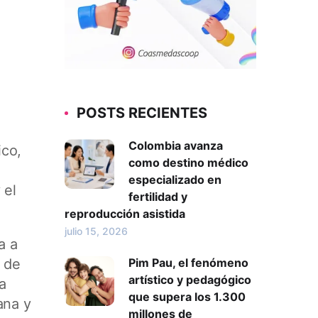
POSTS RECIENTES
Colombia avanza
ico,
como destino médico
especializado en
 el
fertilidad y
reproducción asistida
julio 15, 2026
a a
n de
Pim Pau, el fenómeno
artístico y pedagógico
a
que supera los 1.300
ana y
millones de