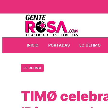
INICIO
PORTADAS
LO ÚLTIMO
LO ÚLTIMO
TIMØ celebra 