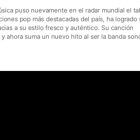
úsica puso nuevamente en el radar mundial el ta
aciones pop más destacadas del país, ha logrado
cias a su estilo fresco y auténtico. Su canción
 y ahora suma un nuevo hito al ser la banda son
.