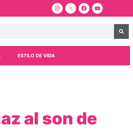
L
ESTILO DE VIDA
iaz al son de