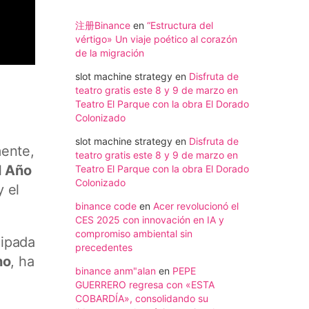
注册Binance
en
“Estructura del
vértigo» Un viaje poético al corazón
de la migración
slot machine strategy
en
Disfruta de
teatro gratis este 8 y 9 de marzo en
Teatro El Parque con la obra El Dorado
Colonizado
slot machine strategy
en
Disfruta de
mente,
teatro gratis este 8 y 9 de marzo en
l Año
Teatro El Parque con la obra El Dorado
Colonizado
 el
binance code
en
Acer revolucionó el
CES 2025 con innovación en IA y
compromiso ambiental sin
cipada
precedentes
no
, ha
binance anm"alan
en
PEPE
GUERRERO regresa con «ESTA
COBARDÍA», consolidando su