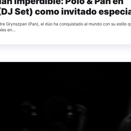
an imperdible: Polo & Pan en
(DJ Set) como invitado especi
dre Grynszpan (Pan), el dúo ha conquistado al mundo con su estilo 
les en...