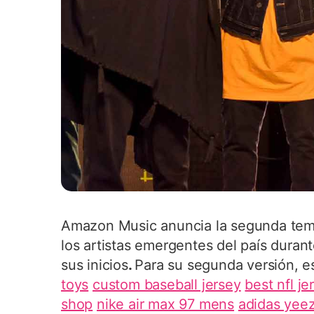
Amazon Music anuncia la segunda te
los artistas emergentes del país duran
sus inicios
.
Para su segunda versión, es
toys
custom baseball jersey
best nfl je
shop
nike air max 97 mens
adidas yee