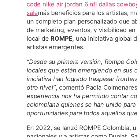
code
nike air jordan 6
nfl dallas cowbo
sale
más beneficios para los artistas, ma
un completo plan personalizado que a
de marketing, eventos, y visibilidad en
local de
ROMPE,
una iniciativa global
artistas emergentes.
“Desde su primera versión, Rompe Colo
locales que están emergiendo en sus ca
iniciativa han logrado traspasar fronter
otro nivel”
, comentó Paola Colmenare
experiencia nos ha permitido contar co
colombiana quienes se han unido para 
oportunidades para todos aquellos que
En 2022, se lanzó ROMPE Colombia, un
nacionales y a artistas como Duplat, S