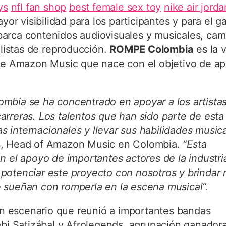
ys
nfl fan shop
best female sex toy
nike air jorda
yor visibilidad para los participantes y para el g
barca contenidos audiovisuales y musicales, ca
 listas de reproducción.
ROMPE Colombia
es la 
 de Amazon Music que nace con el objetivo de ap
mbia se ha concentrado en apoyar a los artista
rreras. Los talentos que han sido parte de esta
as internacionales y llevar sus habilidades music
s, Head of Amazon Music en Colombia.
“Esta
n el apoyo de importantes actores de la industri
potenciar este proyecto con nosotros y brindar
 sueñan con romperla en la escena musical”.
 escenario que reunió a importantes bandas
abi Satizábal y Afrolegends, agrupación ganador