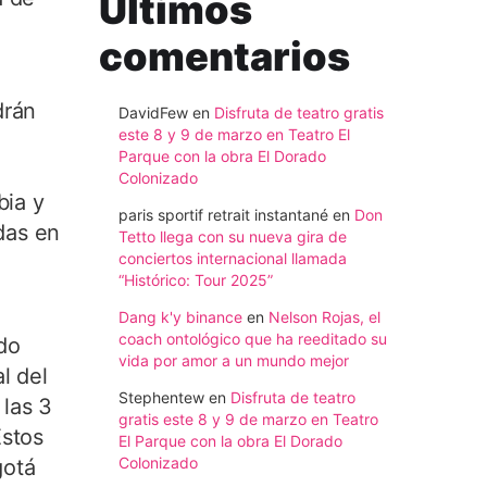
Ultimos
comentarios
drán
DavidFew
en
Disfruta de teatro gratis
este 8 y 9 de marzo en Teatro El
e
Parque con la obra El Dorado
Colonizado
bia y
paris sportif retrait instantané
en
Don
idas en
Tetto llega con su nueva gira de
conciertos internacional llamada
“Histórico: Tour 2025”
Dang k'y binance
en
Nelson Rojas, el
coach ontológico que ha reeditado su
do
vida por amor a un mundo mejor
l del
Stephentew
en
Disfruta de teatro
 las 3
gratis este 8 y 9 de marzo en Teatro
Estos
El Parque con la obra El Dorado
Colonizado
gotá