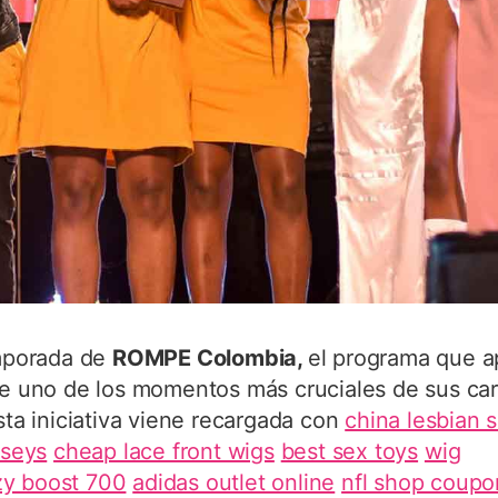
mporada de
ROMPE Colombia,
el programa que a
te uno de los momentos más cruciales de sus car
ta iniciativa viene recargada con
china lesbian 
rseys
cheap lace front wigs
best sex toys
wig
zy boost 700
adidas outlet online
nfl shop coupo