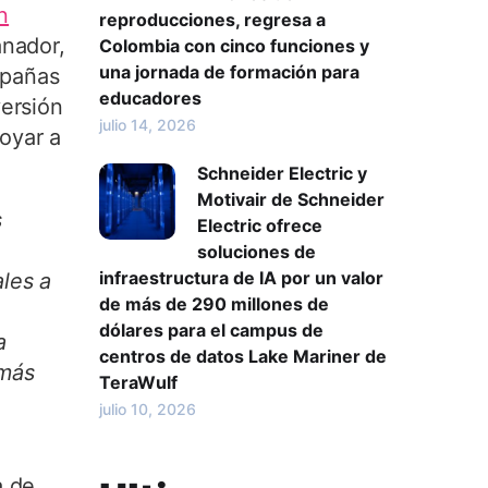
n
reproducciones, regresa a
anador,
Colombia con cinco funciones y
una jornada de formación para
mpañas
educadores
versión
julio 14, 2026
oyar a
Schneider Electric y
Motivair de Schneider
s
Electric ofrece
soluciones de
infraestructura de IA por un valor
ales a
de más de 290 millones de
dólares para el campus de
a
centros de datos Lake Mariner de
 más
TeraWulf
julio 10, 2026
a de