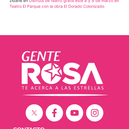
zidane
en
Disfruta de teatro gratis este 8 y 9 de marzo en
Teatro El Parque con la obra El Dorado Colonizado