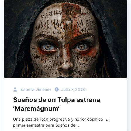
Isabella Jiménez
Julio 7, 2026
Sueños de un Tulpa estrena
‘Maremágnum’
Una pieza de rock progresivo y horror cósmico El
primer semestre para Sueños de...