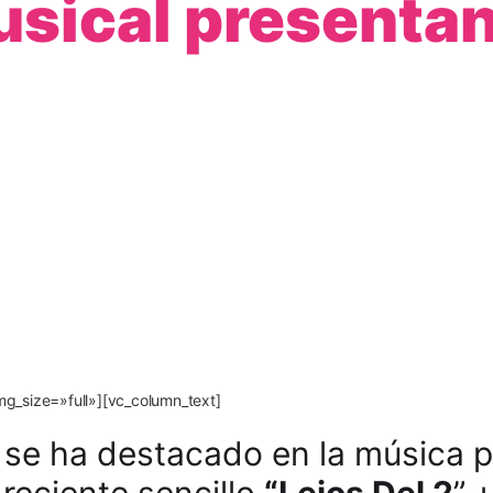
usical presenta
g_size=»full»][vc_column_text]
 se ha destacado en la música p
 reciente sencillo
“Lejos Del 2
”,