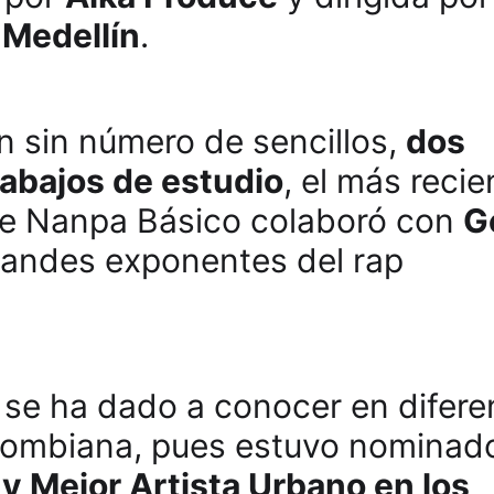
e
Medellín
.
 sin número de sencillos,
dos
rabajos de estudio
, el más recie
de Nanpa Básico colaboró con
G
randes exponentes del rap
se ha dado a conocer en difere
olombiana, pues estuvo nominad
 y Mejor Artista Urbano en los