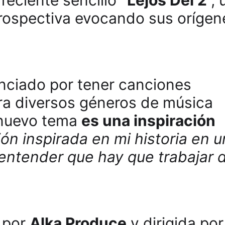
rospectiva evocando sus orígen
renciado por tener canciones
lora diversos géneros de música
nuevo tema
es una inspiración
ón inspirada en mi historia en u
entender que hay que trabajar 
 por
Alka Produce
y dirigida por