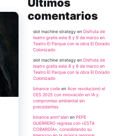
Ultimos
comentarios
slot machine strategy
en
Disfruta de
teatro gratis este 8 y 9 de marzo en
Teatro El Parque con la obra El Dorado
Colonizado
slot machine strategy
en
Disfruta de
teatro gratis este 8 y 9 de marzo en
Teatro El Parque con la obra El Dorado
Colonizado
binance code
en
Acer revolucionó el
CES 2025 con innovación en IA y
compromiso ambiental sin
precedentes
binance anm"alan
en
PEPE
GUERRERO regresa con «ESTA
COBARDÍA», consolidando su
liderazgo en la música regional