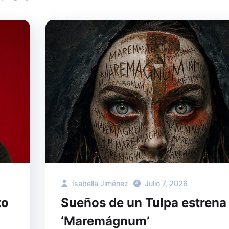
Isabella Jiménez
Julio 7, 2026
to
Sueños de un Tulpa estrena
‘Maremágnum’