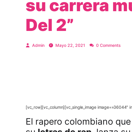
su carrera m
Del 2”
Admin
Mayo 22, 2021
0 Comments
[vc_row][vc_column][vc_single_image image=»36044″ im
El rapero colombiano que
su
letras de rap
, lanza su