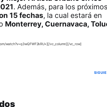
2021
. Además, para los próximo
con 15 fechas
, la cual estará en
o
Monterrey, Cuernavaca, Tolu
be.com/watch?v=q3wQFWF2kRU»][/vc_column][/vc_row]
SIGUI
ados