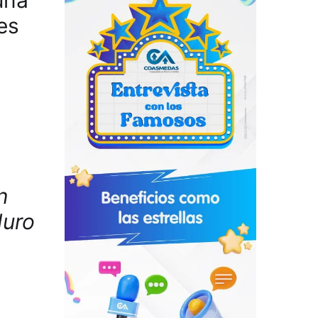
es
n
duro