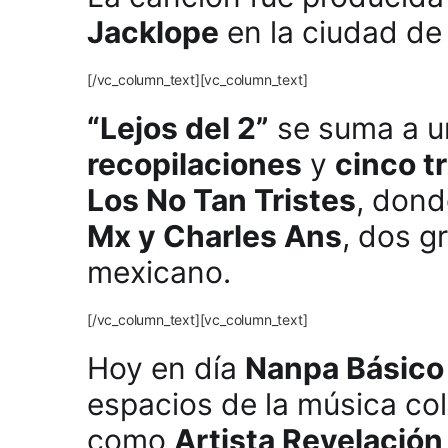
Jacklope
en la ciudad d
[/vc_column_text][vc_column_text]
“Lejos del 2”
se suma a un
recopilaciones
y
cinco t
Los No Tan Tristes
, don
Mx y Charles Ans
, dos g
mexicano.
[/vc_column_text][vc_column_text]
Hoy en día
Nanpa Básico
espacios de la música c
como
Artista Revelación