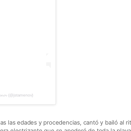
𝓮𝓷𝓸𝓿 (@jstamenov)
as las edades y procedencias, cantó y bailó al r
ra electrizante que se apoderó de toda la playa