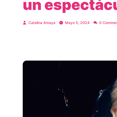
un espectácu
Catalina Amaya
Mayo 5, 2024
0 Commen