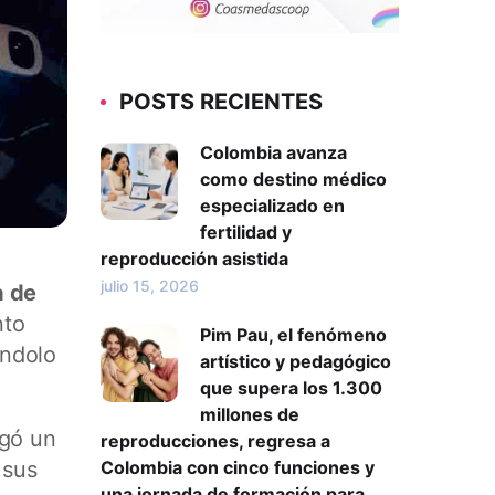
POSTS RECIENTES
Colombia avanza
como destino médico
especializado en
fertilidad y
reproducción asistida
julio 15, 2026
 de
nto
Pim Pau, el fenómeno
éndolo
artístico y pedagógico
que supera los 1.300
millones de
gó un
reproducciones, regresa a
 sus
Colombia con cinco funciones y
una jornada de formación para