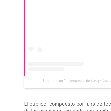
Una publicación compartida de 𝓖𝓮𝓸𝓻𝓰𝓮 𝓢𝓽𝓪
El público, compuesto por fans de tod
de las canciones, creando una atmósfe