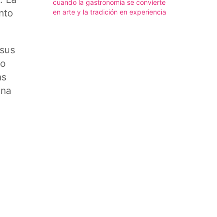
cuando la gastronomía se convierte
nto
en arte y la tradición en experiencia
 sus
do
as
una