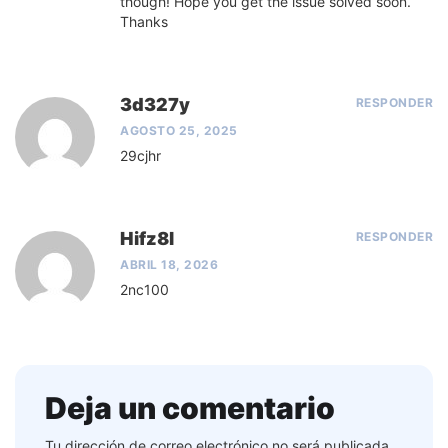
though! Hope you get the issue solved soon.
Thanks
3d327y
RESPONDER
AGOSTO 25, 2025
29cjhr
Hifz8l
RESPONDER
ABRIL 18, 2026
2nc100
Deja un comentario
Tu dirección de correo electrónico no será publicada.