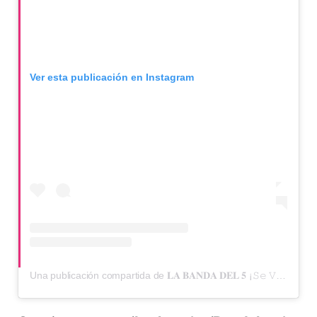
Ver esta publicación en Instagram
Una publicación compartida de 𝐋𝐀 𝐁𝐀𝐍𝐃𝐀 𝐃𝐄𝐋 𝟓 ¡𝚂𝚎 𝚅𝚊 𝙵𝚘𝚛𝚖𝚊𝚗𝚍𝚘 𝙿𝚞𝚎𝚎𝚎! (@labandadel5)