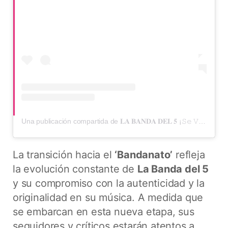
Una publicación compartida de 𝐋𝐀 𝐁𝐀𝐍𝐃𝐀 𝐃𝐄𝐋 𝟓 ¡𝚂𝚎 𝚅𝚊 𝙵𝚘𝚛𝚖𝚊𝚗𝚍𝚘 𝙿𝚞𝚎𝚎𝚎! (@labandadel5)
La transición hacia el
‘Bandanato’
refleja
la evolución constante de
La Banda del 5
y su compromiso con la autenticidad y la
originalidad en su música. A medida que
se embarcan en esta nueva etapa, sus
seguidores y críticos estarán atentos a