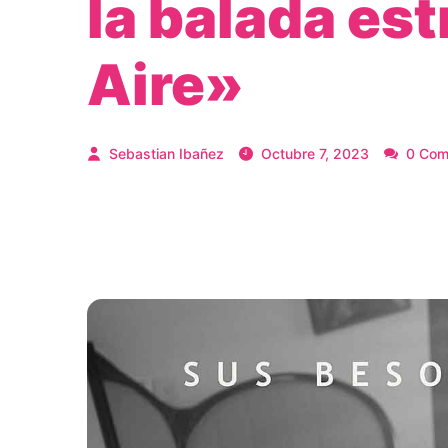
la balada es
Aire»
Sebastian Ibañez
Octubre 7, 2023
0 Com