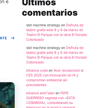
Ultimos
ón e
comentarios
slot machine strategy
en
Disfruta de
teatro gratis este 8 y 9 de marzo en
Teatro El Parque con la obra El Dorado
ENTE
Colonizado
slot machine strategy
en
Disfruta de
teatro gratis este 8 y 9 de marzo en
Teatro El Parque con la obra El Dorado
Colonizado
binance code
en
Acer revolucionó el
CES 2025 con innovación en IA y
compromiso ambiental sin
precedentes
binance anm"alan
en
PEPE
GUERRERO regresa con «ESTA
COBARDÍA», consolidando su
liderazgo en la música regional