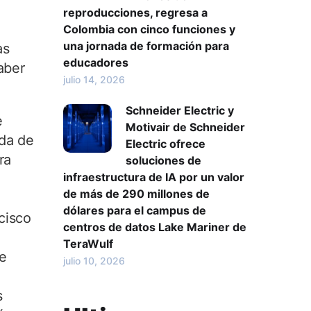
reproducciones, regresa a
Colombia con cinco funciones y
una jornada de formación para
as
educadores
aber
julio 14, 2026
Schneider Electric y
e
Motivair de Schneider
ada de
Electric ofrece
ra
soluciones de
infraestructura de IA por un valor
de más de 290 millones de
dólares para el campus de
cisco
centros de datos Lake Mariner de
TeraWulf
de
julio 10, 2026
s