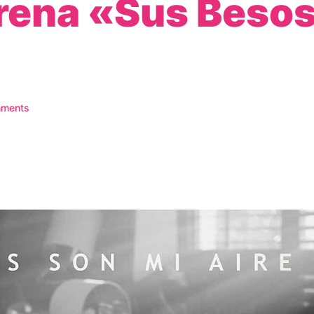
trena «Sus Beso
ments