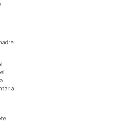
e
 madre
l
el
la
ntar a
y
ete