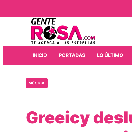
INICIO
PORTADAS
LO ÚLTIMO
MÚSICA
Greeicy desl