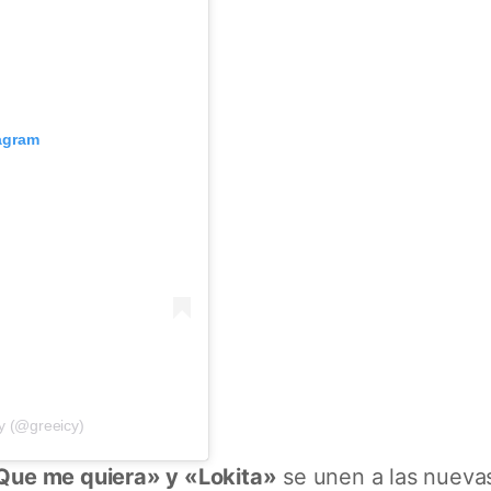
tagram
y (@greeicy)
Que me quiera» y «Lokita»
se unen a las nueva