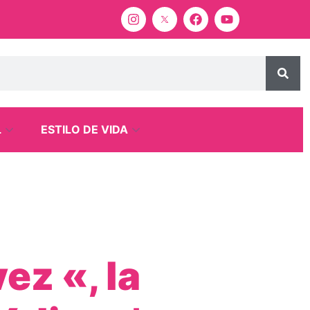
L
ESTILO DE VIDA
ez «, la