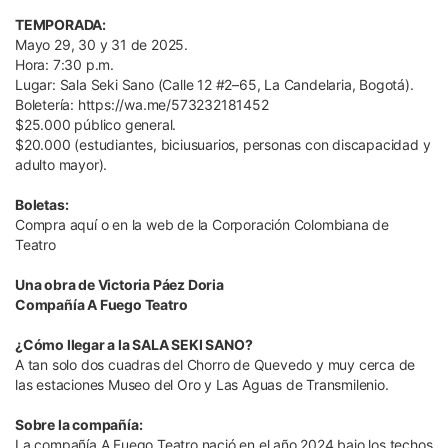
TEMPORADA:
Mayo 29, 30 y 31 de 2025.
Hora: 7:30 p.m.
Lugar: Sala Seki Sano (Calle 12 #2–65, La Candelaria, Bogotá).
Boletería: https://wa.me/573232181452
$25.000 público general.
$20.000 (estudiantes, biciusuarios, personas con discapacidad y
adulto mayor).
Boletas:
Compra aquí o en la web de la Corporación Colombiana de
Teatro
Una obra de Victoria Páez Doria
Compañía A Fuego Teatro
¿Cómo llegar a la SALA SEKI SANO?
A tan solo dos cuadras del Chorro de Quevedo y muy cerca de
las estaciones Museo del Oro y Las Aguas de Transmilenio.
Sobre la compañía:
La compañía A Fuego Teatro nació en el año 2024 bajo los techos