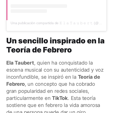
Una publicación compartida de 𝙴 𝚕 𝚊 𝚃 𝚊 𝚞 𝚋 𝚎 𝚛 𝚝 (@elataubert)
Un sencillo inspirado en la
Teoría de Febrero
Ela Taubert
, quien ha conquistado la
escena musical con su autenticidad y voz
inconfundible, se inspiró en la
Teoría de
Febrero
, un concepto que ha cobrado
gran popularidad en redes sociales,
particularmente en
TikTok
. Esta teoría
sostiene que en febrero la vida amorosa
de una persona puede dar un giro