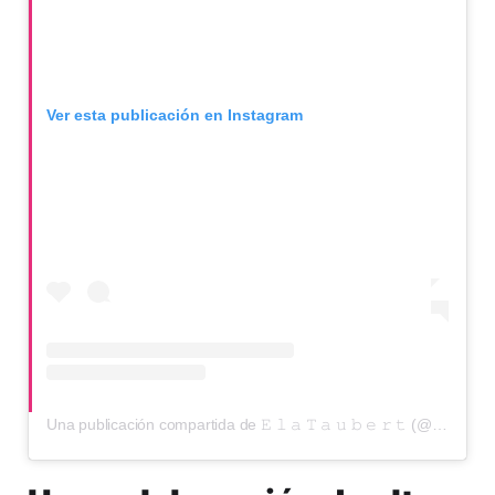
Ver esta publicación en Instagram
Una publicación compartida de 𝙴 𝚕 𝚊 𝚃 𝚊 𝚞 𝚋 𝚎 𝚛 𝚝 (@elataubert)