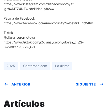
https://www.instagram.com/dianaceronotoya?
igsh=MTZ4NTQzdnBhb21pbA==
Página de Facebook
https://www.facebook.com/mentorunity?mibextid=ZbWKwL
Tiktok
@diana_ceron_otoya
https://www.tiktok.com/@diana_ceron_otoya?_t=ZS-
8wvvXYZ9S92&_r=1
2025
Genterosa.com
Lo último
ANTERIOR
SIGUIENTE
Artículos