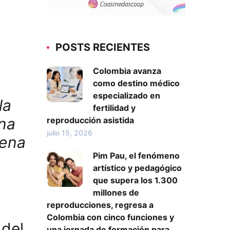
POSTS RECIENTES
Colombia avanza
como destino médico
especializado en
la
fertilidad y
una
reproducción asistida
julio 15, 2026
dena
Pim Pau, el fenómeno
artístico y pedagógico
que supera los 1.300
millones de
reproducciones, regresa a
Colombia con cinco funciones y
 del
una jornada de formación para