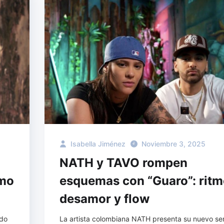
Isabella Jiménez
Noviembre 3, 2025
NATH y TAVO rompen
imo
esquemas con “Guaro”: ritm
desamor y flow
ado
La artista colombiana NATH presenta su nuevo sen