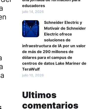
educadores
a
julio 14, 2026
en
Schneider Electric y
Motivair de Schneider
Electric ofrece
soluciones de
infraestructura de IA por un valor
de más de 290 millones de
a
dólares para el campus de
centros de datos Lake Mariner de
a
TeraWulf
 a
julio 10, 2026
Ultimos
comentarios
s