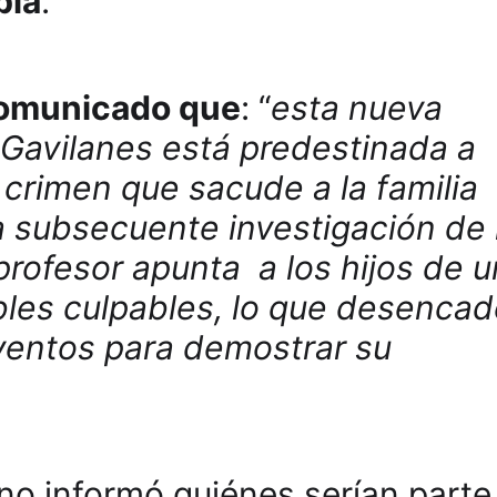
bia
.
 comunicado que
: “
esta nueva
Gavilanes está predestinada a
crimen que sacude a la familia
a subsecuente investigación de 
profesor apunta a los hijos de 
bles culpables, lo que desenca
ventos para demostrar su
o informó quiénes serían parte