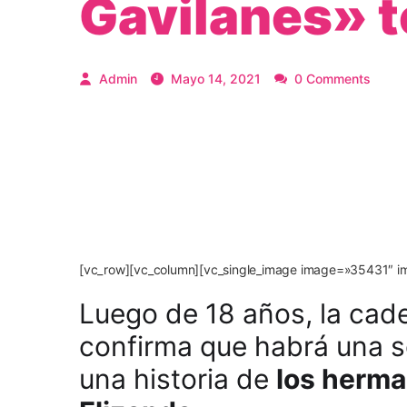
Gavilanes» 
Admin
Mayo 14, 2021
0 Comments
[vc_row][vc_column][vc_single_image image=»35431″ im
Luego de 18 años, la cad
confirma que habrá una s
una historia de
los herma