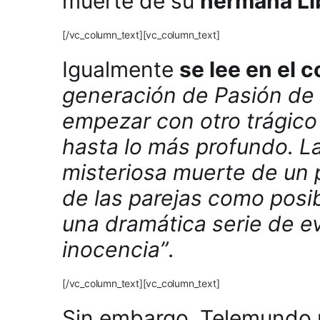
muerte de su
hermana Li
[/vc_column_text][vc_column_text]
Igualmente
se lee en el
generación de Pasión de 
empezar con otro trágico 
hasta lo más profundo. L
misteriosa muerte de un 
de las parejas como posi
una dramática serie de e
inocencia”
.
[/vc_column_text][vc_column_text]
Sin embargo, Telemundo n