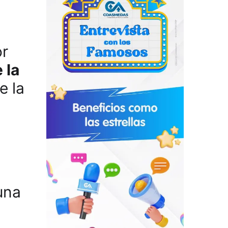
or
 la
e la
una