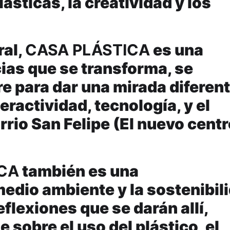
ásticas, la creatividad y los
ral,
CASA PLÁSTICA
es una
ias que se transforma, se
e para dar una mirada diferent
teractividad, tecnología, y el
rrio San Felipe (El nuevo cent
CA
también es una
edio ambiente y la sostenibil
eflexiones que se darán allí,
 sobre el uso del plástico, el