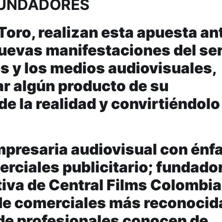
FUNDADORES
Toro, realizan esta apuesta ant
uevas manifestaciones del se
s y los medios audiovisuales,
ar algún producto de su
de la realidad y convirtiéndolo
mpresaria audiovisual con énf
rciales publicitario; fundado
iva de Central Films Colombia
 de comerciales más reconocid
o de profesionales conocen de