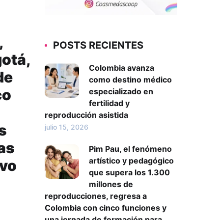
,
POSTS RECIENTES
gotá,
Colombia avanza
de
como destino médico
co
especializado en
fertilidad y
reproducción asistida
s
julio 15, 2026
as
Pim Pau, el fenómeno
artístico y pedagógico
ivo
que supera los 1.300
millones de
reproducciones, regresa a
Colombia con cinco funciones y
una jornada de formación para