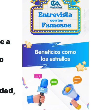
e a
ro
idad,