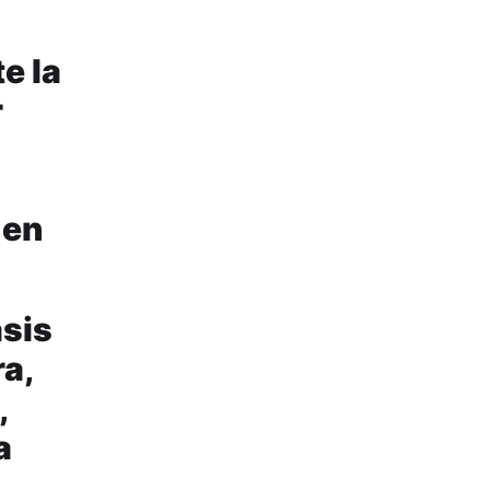
e la
r
 en
asis
ra,
,
a