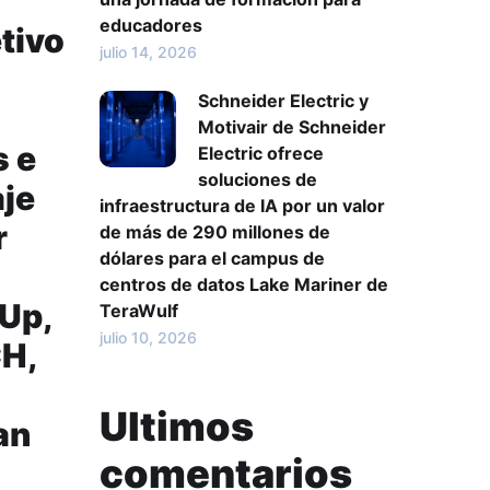
educadores
etivo
julio 14, 2026
Schneider Electric y
Motivair de Schneider
s e
Electric ofrece
soluciones de
aje
infraestructura de IA por un valor
r
de más de 290 millones de
dólares para el campus de
centros de datos Lake Mariner de
 Up,
TeraWulf
julio 10, 2026
CH,
Ultimos
an
comentarios