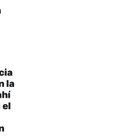
a
cia
n la
ahí
 el
n