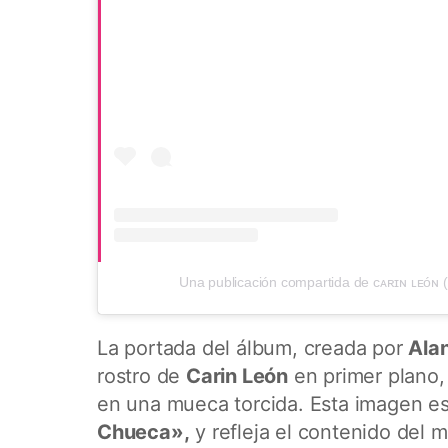
Una publicación compartida de ᴄᴀʀɪɴ ʟᴇóɴ (
La portada del álbum, creada por
Ala
rostro de
Carin León
en primer plano,
en una mueca torcida. Esta imagen es 
Chueca»,
y refleja el contenido del 