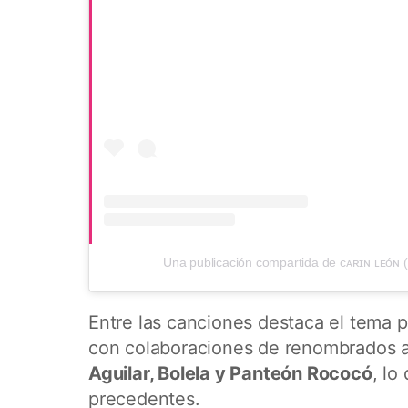
Una publicación compartida de ᴄᴀʀɪɴ ʟᴇóɴ (
Entre las canciones destaca el tema p
con colaboraciones de renombrados 
Aguilar, Bolela y Panteón Rococó
, lo
precedentes.