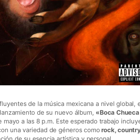
nfluyentes de la música mexicana a nivel global, 
l lanzamiento de su nuevo álbum,
«Boca Chueca 
de mayo a las 8 p.m. Este esperado trabajo incluy
on una variedad de géneros como
rock, country
ción de su esencia artística y personal.