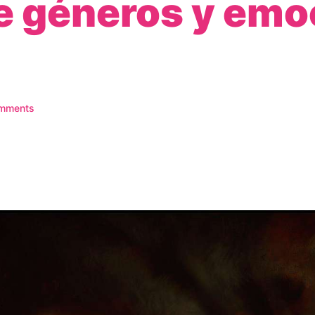
e géneros y em
mments