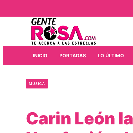
INICIO
PORTADAS
LO ÚLTIMO
MÚSICA
Carin León l