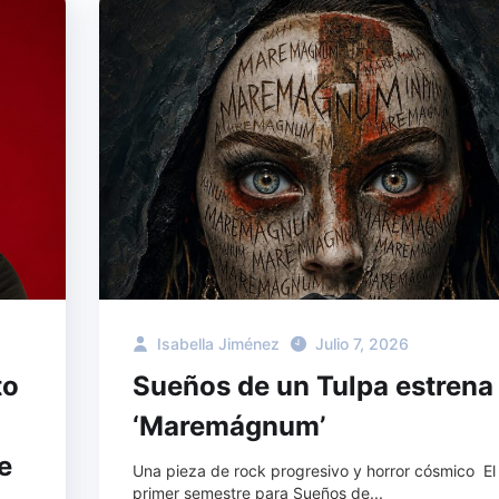
Isabella Jiménez
Julio 7, 2026
to
Sueños de un Tulpa estrena
‘Maremágnum’
e
Una pieza de rock progresivo y horror cósmico El
primer semestre para Sueños de...