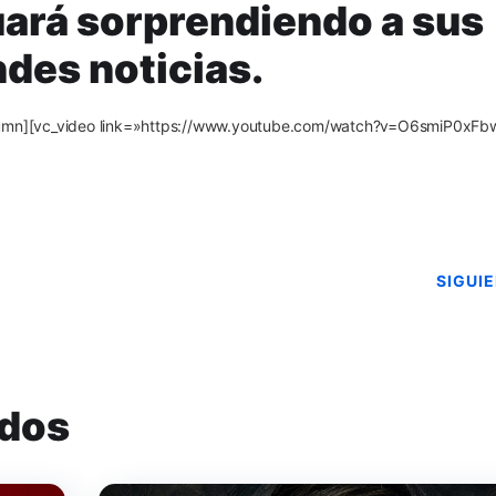
ará sorprendiendo a sus
des noticias.
olumn][vc_video link=»https://www.youtube.com/watch?v=O6smiP0xFb
SIGUI
ados