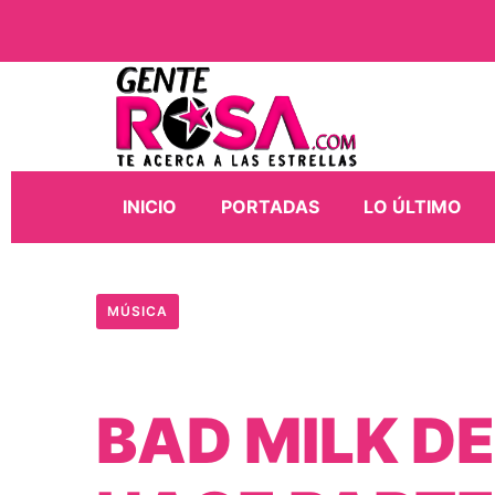
INICIO
PORTADAS
LO ÚLTIMO
MÚSICA
BAD MILK D