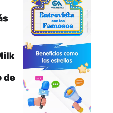
ás
Milk
o de