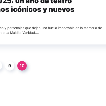
25: un año de teatro
nos icónicos y nuevos
nan y personajes que dejan una huella imborrable en la memoria de
 de La Maldita Vanidad....
9
10