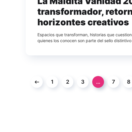
La Maldita Vanidad 20
transformador, retor
horizontes creativos
Espacios que transforman, historias que cuestio
quienes los conocen son parte del sello distintivo
1
2
3
…
7
8