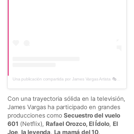
Una publicación compartida por James Vargas Artista 🎭 (@james_artista)
Con una trayectoria sólida en la televisión,
James Vargas ha participado en grandes
producciones como
Secuestro del vuelo
601
(Netflix),
Rafael Orozco, El Ídolo
,
El
Joe
,
la leyenda
,
La mamá del 10,