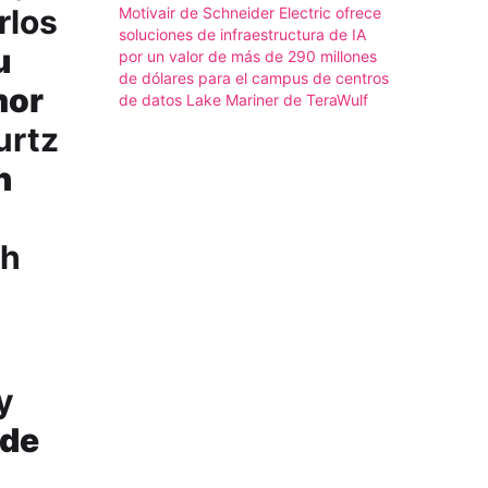
rlos
Motivair de Schneider Electric ofrece
soluciones de infraestructura de IA
u
por un valor de más de 290 millones
de dólares para el campus de centros
mor
de datos Lake Mariner de TeraWulf
urtz
n
ah
y
 de