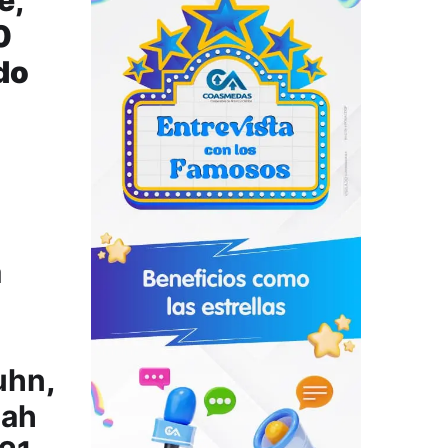
0
do
a
uhn
,
iah