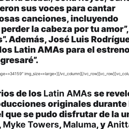
eron sus voces para cantar
tosas canciones, incluyendo
 perder la cabeza por tu amor”,
”. Además, José Luis Rodrígu
los Latin AMAs para el estren
gresaré”.
age=»34159″ img_size=»large»][/vc_column][/vc_row][vc_row][vc_col
rios de los
Latin AMAs
se revel
oducciones originales durante 
l que se pudo disfrutar de la u
,
Myke Towers
,
Maluma
, y
Anitt