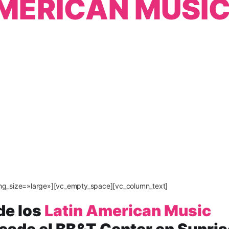
 AMERICAN MUS
mg_size=»large»][vc_empty_space][vc_column_text]
de los
Latin American Music
esde el BB&T Center en Sunris