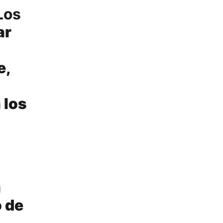
Los
ar
e,
 los
a
o de