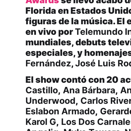
Florida en Estados Unid
figuras de la música. El
en vivo por
Telemundo In
mundiales, debuts telev
especiales, y homenaje
Fernández
,
José Luis Ro
El show contó con 20 a
Castillo
,
Ana Bárbara
,
An
Underwood
,
Carlos Rive
Eslabon Armado
,
Gerardo
Karol G
,
Los Dos Carnale