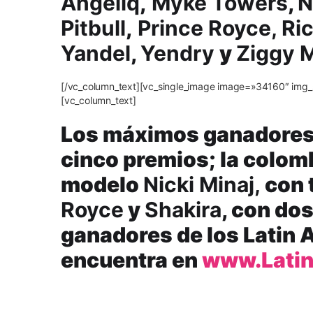
Angeliq
,
Myke Towers
,
N
Pitbull
,
Prince Royce, Ri
Yandel
,
Yendry
y
Ziggy M
[/vc_column_text][vc_single_image image=»34160″ img_
[vc_column_text]
Los máximos ganadores 
cinco premios; la colo
modelo
Nicki Minaj,
con 
Royce
y
Shakira
, con dos
ganadores de los Latin
encuentra en
www.Lati