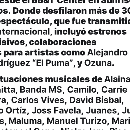
os
.
Donde desfilaron más de 3
 espectáculo, que fue transmiti
ternacional,
incluyó estrenos
isivos, colaboraciones
s para artistas como
Alejandro
dríguez “El Puma”
, y
Ozuna
.
ctuaciones musicales de
Alain
itta, Banda MS
,
Camilo
,
Carrie
ra
,
Carlos Vives
,
David Bisbal
,
 Ortíz
,
Joss Favela
,
Juanes
,
J
s
,
Maluma
,
Manuel Turizo
,
Mar