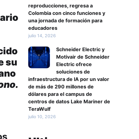
reproducciones, regresa a
Colombia con cinco funciones y
nario
una jornada de formación para
educadores
julio 14, 2026
cido
Schneider Electric y
Motivair de Schneider
e su
Electric ofrece
cano
soluciones de
infraestructura de IA por un valor
ono.
de más de 290 millones de
dólares para el campus de
centros de datos Lake Mariner de
TeraWulf
julio 10, 2026
os