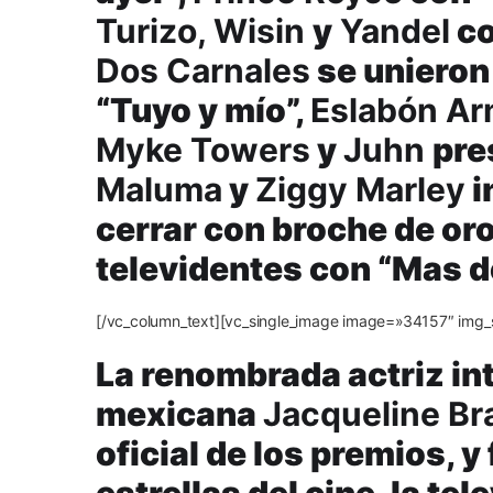
Turizo, Wisin
y
Yandel
co
Dos Carnales
se unieron 
“Tuyo y mío”,
Eslabón A
Myke Towers
y
Juhn
pre
Maluma
y
Ziggy Marley
i
cerrar con broche de or
televidentes con “Mas de
[/vc_column_text][vc_single_image image=»34157″ img_
La renombrada actriz in
mexicana
Jacqueline B
oficial de los premios, 
estrellas del cine, la te