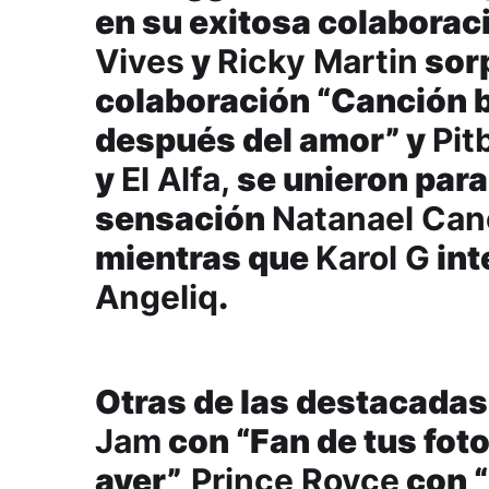
en su exitosa colaboraci
Vives
y
Ricky Martin
sorp
colaboración “Canción b
después del amor” y
Pit
y
El Alfa,
se unieron para 
sensación
Natanael Can
mientras que
Karol G
int
Angeliq
.
Otras de las destacadas
Jam
con “Fan de tus foto
ayer”,
Prince Royce
con “