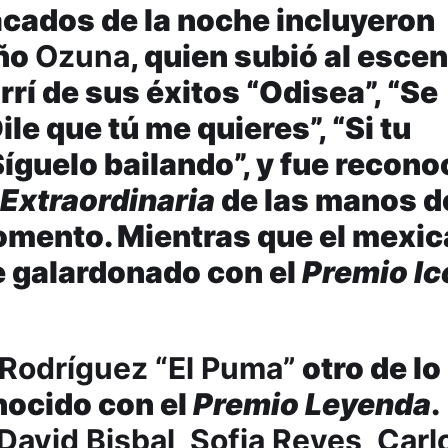
ados de la noche incluyeron
eño
Ozuna
, quien subió al esce
rrí de sus éxitos “Odisea”, “Se
ile que tú me quieres”, “Si tu
Síguelo bailando”, y fue recono
 Extraordinaria
de las manos d
omento. Mientras que el mexi
e galardonado con el
Premio Ic
 Rodríguez “El Puma”
otro de lo
ocido con el
Premio Leyenda
.
David Bisbal, Sofia Reyes, Carl