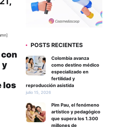
 21
,
umn]
POSTS RECIENTES
con
Colombia avanza
 y
como destino médico
especializado en
fertilidad y
 los
reproducción asistida
julio 15, 2026
Pim Pau, el fenómeno
artístico y pedagógico
que supera los 1.300
millones de