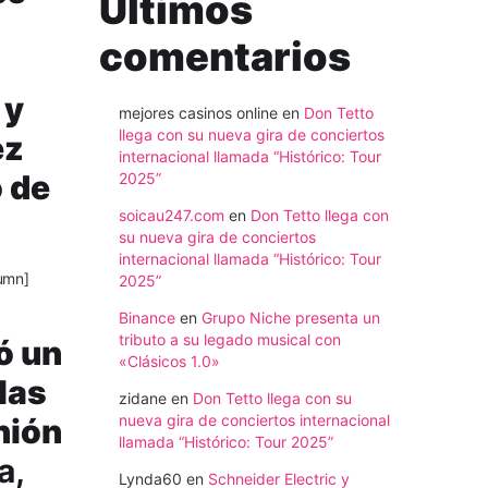
Ultimos
comentarios
 y
mejores casinos online
en
Don Tetto
llega con su nueva gira de conciertos
ez
internacional llamada “Histórico: Tour
o de
2025”
soicau247.com
en
Don Tetto llega con
su nueva gira de conciertos
internacional llamada “Histórico: Tour
umn]
2025”
Binance
en
Grupo Niche presenta un
tributo a su legado musical con
ó un
«Clásicos 1.0»
las
zidane
en
Don Tetto llega con su
nueva gira de conciertos internacional
nión
llamada “Histórico: Tour 2025”
a,
Lynda60
en
Schneider Electric y