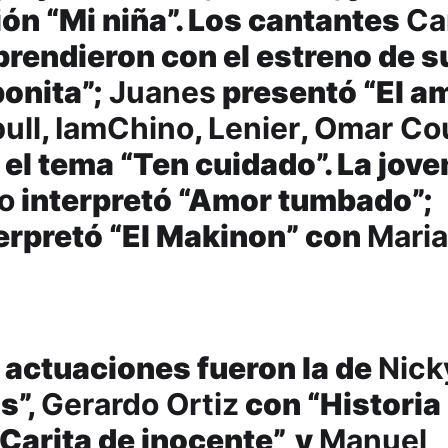
ón “Mi niña”. Los cantantes
Ca
rendieron con el estreno de s
onita”;
Juanes
presentó “El a
bull
,
IamChino
,
Lenier
,
Omar Co
el tema “Ten cuidado”. La jove
o
interpretó “Amor tumbado”;
erpretó “El Makinon” con
Mari
 actuaciones fueron la de
Nick
s”,
Gerardo Ortiz
con “Historia
Carita de inocente”, y
Manuel