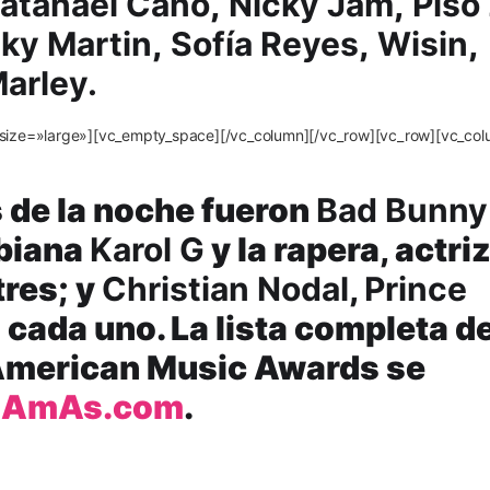
atanael Cano
,
Nicky Jam
,
Piso
cky Martin
,
Sofía Reyes
,
Wisin
,
arley.
size=»large»][vc_empty_space][/vc_column][/vc_row][vc_row][vc_col
de la noche fueron
Bad Bunny
mbiana
Karol G
y la rapera, actriz
tres; y
Christian Nodal
,
Prince
 cada uno. La lista completa de
 American Music Awards se
nAmAs.com
.