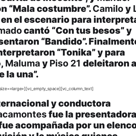
n “Mala costumbre”.
Camilo
y
en el escenario para interpret
rmado
cantó “Con tus besos” y
sentaron “Bandido”. Finalment
nterpretaron “Tonika” y para
o,
Maluma
y
Piso 21
deleitaron a
 la una”.
size=»large»][vc_empty_space][vc_column_text]
ternacional y conductora
racamontes
fue la presentador
y fue acompañada por un elenc
levisión y la música quienes