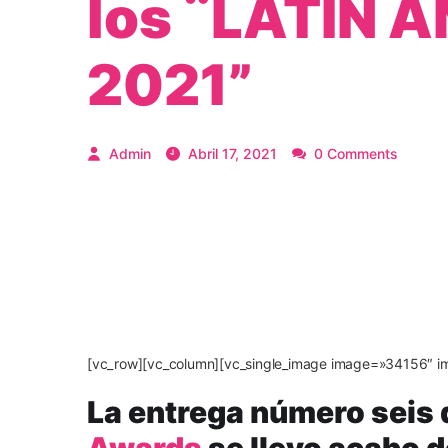
los ¨LATIN
2021”
Admin
Abril 17, 2021
0 Comments
[vc_row][vc_column][vc_single_image image=»34156″ i
La entrega número seis 
Awards
se llevo acabo d